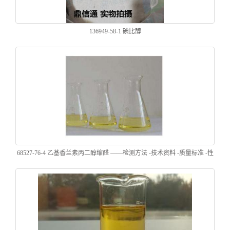
136949-58-1 碘比醇
68527-76-4 乙基香兰素丙二醇缩醛 ——检测方法 -技术资料 -质量标准 -性
质 -中间体试剂 -香精香料 -鼎信通李杰