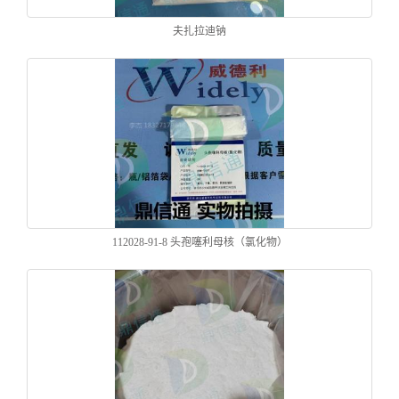
夫扎拉迪钠
112028-91-8 头孢噻利母核（氯化物）