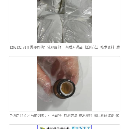
1262132-81-9 恩那司他；依那度他 —杂质对照品 -检测方法 -技术资料 -质
量标准 -性质 -化学试剂 -鼎信通李杰
74397-12-9 利马前列素；利马司特 -检测方法-技术资料-出口科研试剂-化
学试剂-鼎信通