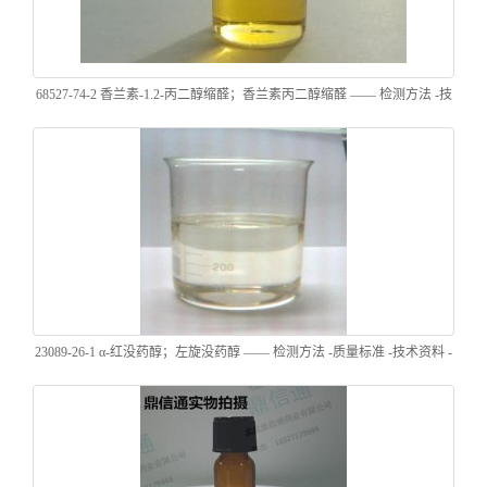
68527-74-2 香兰素-1.2-丙二醇缩醛；香兰素丙二醇缩醛 —— 检测方法 -技
术资料 -性质 -质量标准 -香精香料 -中间体试剂 -鼎信通李杰
23089-26-1 α-红没药醇；左旋没药醇 —— 检测方法 -质量标准 -技术资料 -
性质 -中间体 -植物提前物 -鼎信通李杰