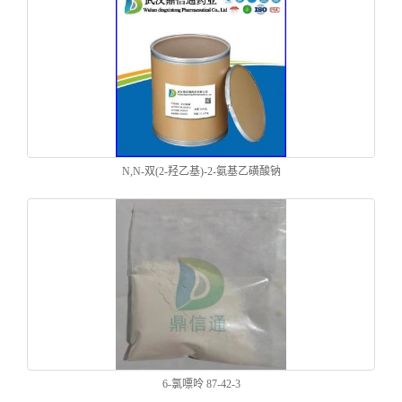
N,N-双(2-羟乙基)-2-氨基乙磺酸钠
6-氯嘌呤 87-42-3