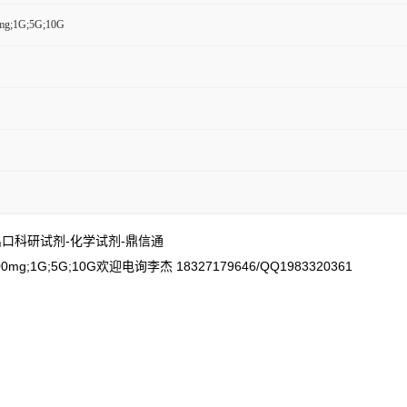
mg;1G;5G;10G
-出口科研试剂-化学试剂-鼎信通
G;5G;10G欢迎电询李杰 18327179646/QQ1983320361