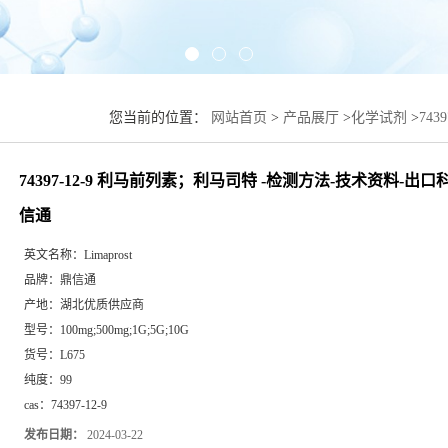
您当前的位置：
网站首页
>
产品展厅
>
化学试剂
>
74
研试剂-化学试剂-鼎信通
74397-12-9 利马前列素；利马司特 -检测方法-技术资料-出
信通
英文名称：
Limaprost
品牌：
鼎信通
产地：
湖北优质供应商
型号：
100mg;500mg;1G;5G;10G
货号：
L675
纯度：
99
cas：
74397-12-9
发布日期：
2024-03-22