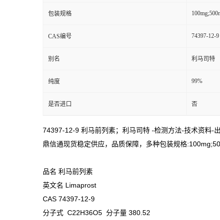
100mg;500
包装规格
74397-12-9
CAS编号
别名
利马司特
99%
纯度
是否进口
否
74397-12-9 利马前列素；利马司特 -检测方法-技术资料
鼎信通现货稳定供应，品质保障，多种包装规格:100mg;500mg;1
品名 利马前列素
英文名 Limaprost
CAS 74397-12-9
分子式 C22H36O5 分子量 380.52