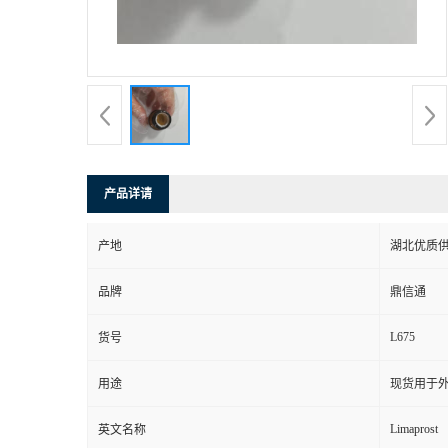
产品详请
产地
湖北优质
品牌
鼎信通
L675
货号
用途
现货用于
Limaprost
英文名称