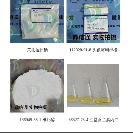
夫扎拉迪钠
112028-91-8 头孢噻利母核
（氯化物）
136949-58-1 碘比醇
68527-76-4 乙基香兰素丙二
醇缩醛 ——检测方法 -技术资