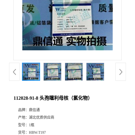
112028-91-8 头孢噻利母核（氯化物）
品牌：
鼎信通
产地：
湖北优质供应商
型号：
1瓶
货号：
HBW-T197