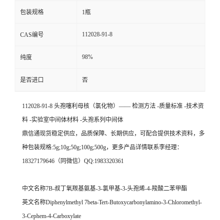
包装规格
1瓶
112028-91-8
CAS编号
98%
纯度
是否进口
否
112028-91-8 头孢噻利母核（氯化物）—— 检测方法 -质量标准 -技术资
料 -实验室中间体材料 -头孢系列中间体
鼎信通现货稳定供应，品质保障、长期供应，可配合提供技术资料，多
种包装规格:5g;10g;50g;100g;500g，更多产品详情联系李经理：
18327179646（同微信）QQ:1983320361
中文名称7Β-叔丁氧羰基氨基-3-氯甲基-3-头孢烯-4-羧酸二苯甲酯
英文名称Diphenylmethyl 7beta-Tert-Butoxycarbonylamino-3-Chloromethyl-
3-Cephem-4-Carboxylate