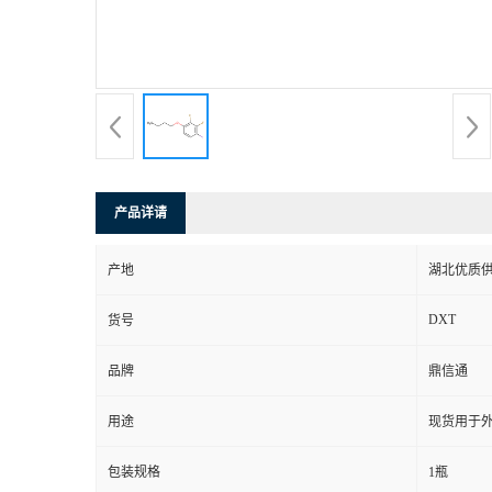
产品详请
产地
湖北优质
DXT
货号
品牌
鼎信通
用途
现货用于
包装规格
1瓶