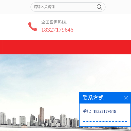
全国咨询热线：
18327179646
联系方式
手机：
18327179646