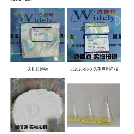
夫扎拉迪钠
112028-91-8 头孢噻利母核
（氯化物）