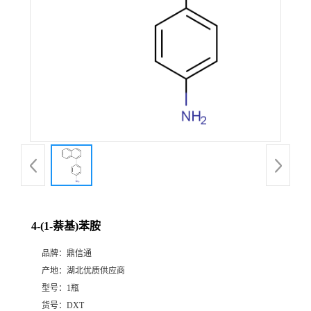
4-(1-萘基)苯胺
品牌：
鼎信通
产地：
湖北优质供应商
型号：
1瓶
货号：
DXT