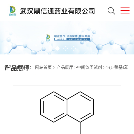
产品展厅
您当前的位置：
网站首页
>
产品展厅
>
中间体类试剂
>
4-(1-萘基)苯
胺