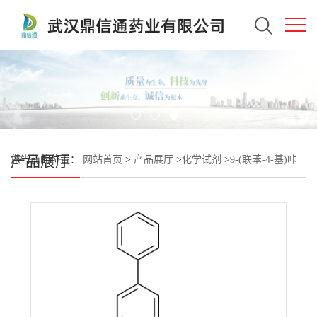
产品展厅
您当前的位置：
网站首页
>
产品展厅
>
化学试剂
>
9-(联苯-4-基)咔
唑-3-硼酸