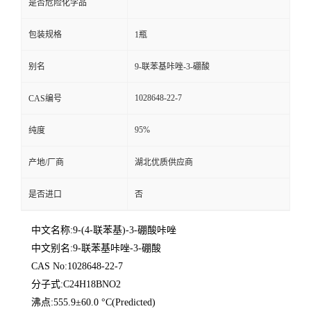
是否危险化学品
包装规格
1瓶
别名
9-联苯基咔唑-3-硼酸
1028648-22-7
CAS编号
95%
纯度
产地/厂商
湖北优质供应商
是否进口
否
中文名称:9-(4-联苯基)-3-硼酸咔唑
中文别名:9-联苯基咔唑-3-硼酸
CAS No:1028648-22-7
分子式:C24H18BNO2
沸点:555.9±60.0 °C(Predicted)