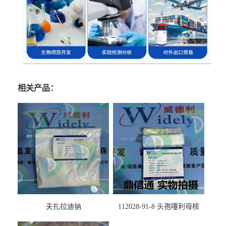
相关产品：
夫扎拉迪钠
112028-91-8 头孢噻利母核
（氯化物）