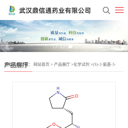
产品展厅
您当前的位置：
网站首页
>
产品展厅
>
化学试剂
>
(S)-2-氨基-3-
((S)-2-氧代吡洛烷-3-基)丙酸甲酯 4-甲基苯磺酸盐