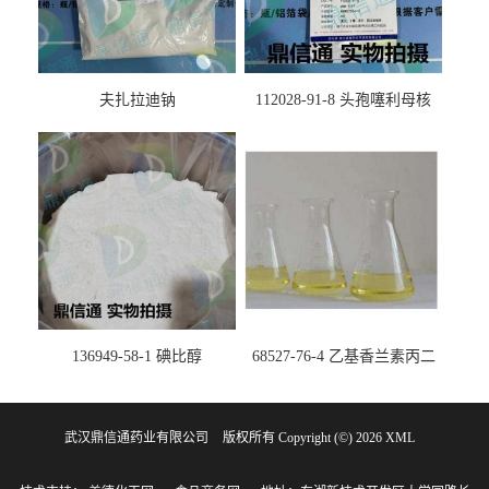
夫扎拉迪钠
112028-91-8 头孢噻利母核
（氯化物）
136949-58-1 碘比醇
68527-76-4 乙基香兰素丙二
醇缩醛 ——检测方法 -技术资
料 -质量标准 -性质 -中间体试
武汉鼎信通药业有限公司
版权所有 Copyright (©) 2026
剂 -香精香料 -鼎信通李杰
XML