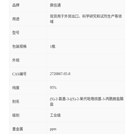
品牌
鼎信通
现货用于外贸出口、科学研究和试剂生产等领
用途
域
型号
包装规格
1瓶
外观
2720867-05-8
CAS编号
95%
纯度
(S)-2-氨基-3-((S)-2-氧代吡咯烷基-3-丙酰胺盐酸
别名
盐
级别
工业级
ppm
重金属