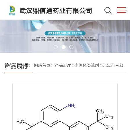
产品展厅
您当前的位置：
网站首页
>
产品展厅
>
中间体类试剂
>
3’,5,5’-三叔
丁基-[1,1’-联苯]-2-胺