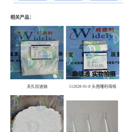
相关产品：
夫扎拉迪钠
112028-91-8 头孢噻利母核
（氯化物）