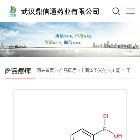
产品展厅
您当前的位置：
网站首页
>
产品展厅
>
中间体类试剂
>
(3-氟-4'-甲
基-[1,1'-联苯]-4-基)硼酸