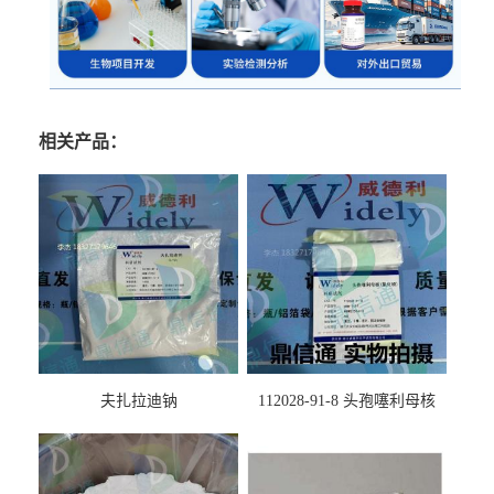
相关产品：
夫扎拉迪钠
112028-91-8 头孢噻利母核
（氯化物）