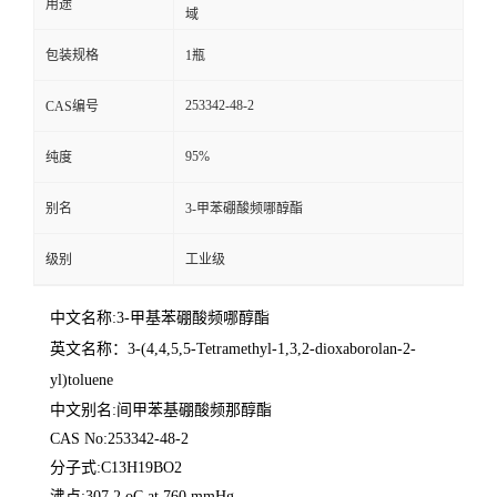
用途
域
包装规格
1瓶
253342-48-2
CAS编号
95%
纯度
别名
3-甲苯硼酸频哪醇酯
级别
工业级
中文名称:3-甲基苯硼酸频哪醇酯
英文名称：
3-(4,4,5,5-Tetramethyl-1,3,2-dioxaborolan-2-
yl)toluene
中文别名:间甲苯基硼酸频那醇酯
CAS No:253342-48-2
分子式:C13H19BO2
沸点:307.2 oC at 760 mmHg