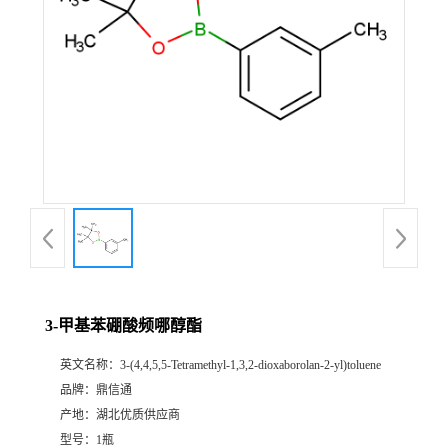
3-甲基苯硼酸频哪醇酯
英文名称：
3-(4,4,5,5-Tetramethyl-1,3,2-dioxaborolan-2-yl)toluene
品牌：
鼎信通
产地：
湖北优质供应商
型号：
1瓶