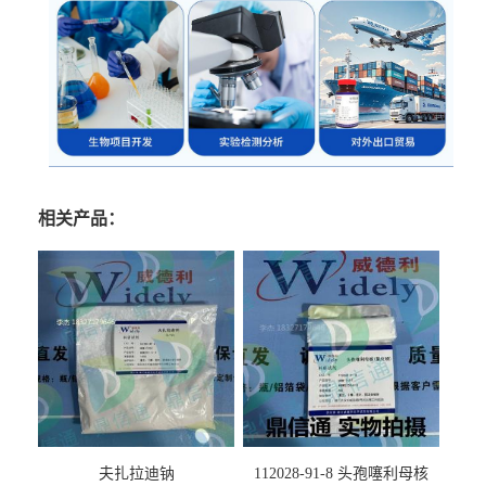
相关产品：
夫扎拉迪钠
112028-91-8 头孢噻利母核