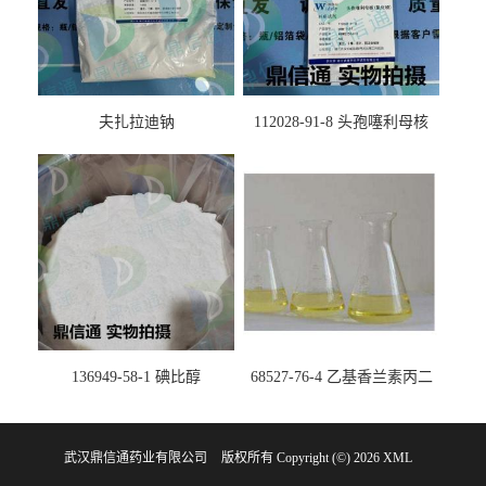
夫扎拉迪钠
112028-91-8 头孢噻利母核
（氯化物）
136949-58-1 碘比醇
68527-76-4 乙基香兰素丙二
醇缩醛 ——检测方法 -技术资
料 -质量标准 -性质 -中间体试
武汉鼎信通药业有限公司
版权所有 Copyright (©) 2026
剂 -香精香料 -鼎信通李杰
XML