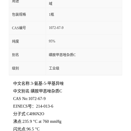
用途
域
包装规格
1瓶
1072-67-9
CAS编号
95%
纯度
别名
磺胺甲恶唑杂质C
级别
工业级
中文名称:3-氨基-5-甲基异唑
中文别名:磺胺甲恶唑杂质C
CAS No:1072-67-9
EINECS号：214-013-6
分子式:C4H6N2O
沸点:235.9 °C at 760 mmHg
闪光点:96.5 °C