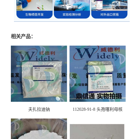
相关产品：
夫扎拉迪钠
112028-91-8 头孢噻利母核
（氯化物）