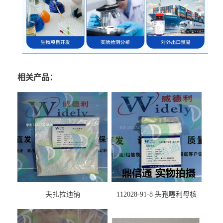
相关产品：
夫扎拉迪钠
112028-91-8 头孢噻利母核
（氯化物）