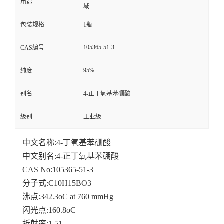
用途
域
包装规格
1瓶
105365-51-3
CAS编号
95%
纯度
别名
4-正丁氧基苯硼酸
级别
工业级
中文名称:4-丁氧基苯硼酸
中文别名:4-正丁氧基苯硼酸
CAS No:105365-51-3
分子式:C10H15BO3
沸点:342.3oC at 760 mmHg
闪光点:160.8oC
折射率:1.51