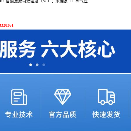
10. 自燃点或引燃温度（oC）：未确定 11. 蒸气压..
20361