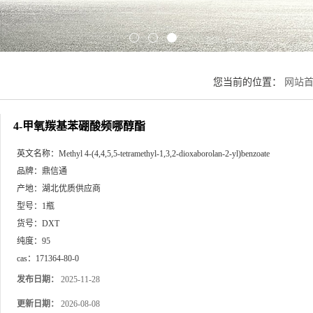
您当前的位置：
网站
4-甲氧羰基苯硼酸频哪醇酯
英文名称：
Methyl 4-(4,4,5,5-tetramethyl-1,3,2-dioxaborolan-2-yl)benzoate
品牌：
鼎信通
产地：
湖北优质供应商
型号：
1瓶
货号：
DXT
纯度：
95
cas：
171364-80-0
发布日期：
2025-11-28
更新日期：
2026-08-08