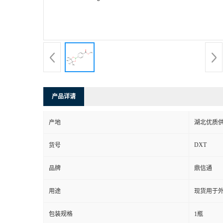
产品详请
产地
湖北优质
DXT
货号
品牌
鼎信通
用途
现货用于
包装规格
1瓶