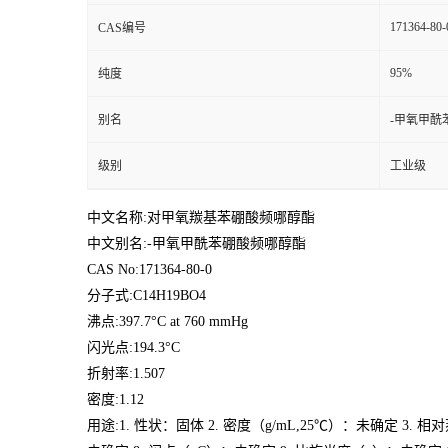
171364-80-
CAS编号
95%
纯度
别名
-甲氧甲酰
级别
工业级
中文名称:对甲氧羰基苯硼酸频哪醇酯
中文别名:-甲氧甲酰苯硼酸频哪醇酯
CAS No:171364-80-0
分子式:C14H19BO4
沸点:397.7°C at 760 mmHg
闪光点:194.3°C
折射率:1.507
密度:1.12
用途:1. 性状：固体 2. 密度（g/mL,25℃）：未确定 3. 相