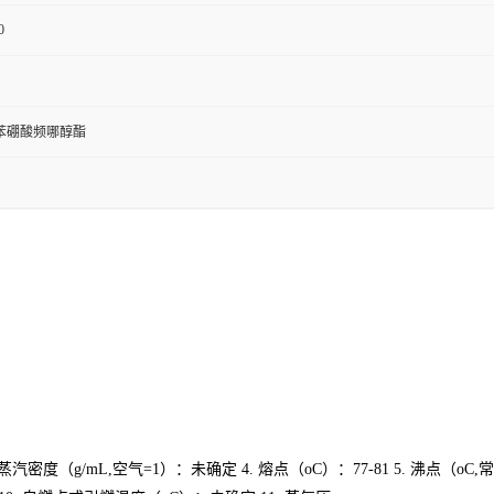
0
苯硼酸频哪醇酯
对蒸汽密度（g/mL,空气=1）：未确定 4. 熔点（oC）：77-81 5. 沸点（oC,