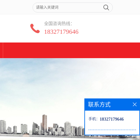
全国咨询热线：
18327179646
联系方式
手机：
18327179646