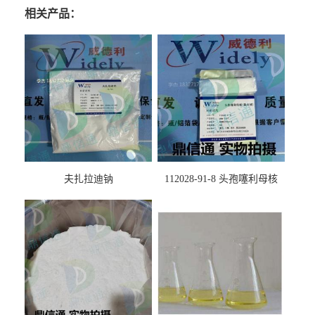
相关产品：
夫扎拉迪钠
112028-91-8 头孢噻利母核
（氯化物）