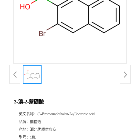
3-溴-2-萘硼酸
英文名称：
(3-Bromonaphthalen-2-yl)boronic acid
品牌：
鼎信通
产地：
湖北优质供应商
型号：
1瓶