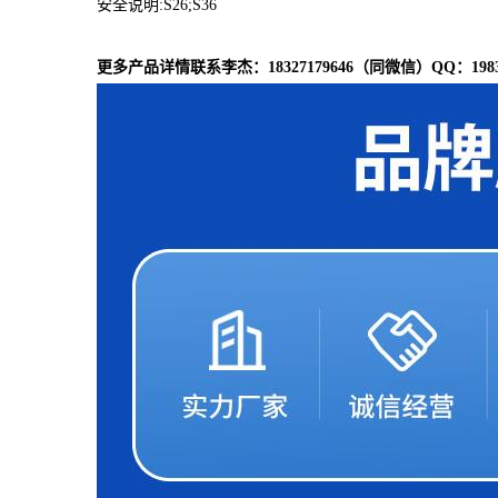
安全说明:S26;S36
更多产品详情联系李杰：18327179646（同微信）QQ：19833