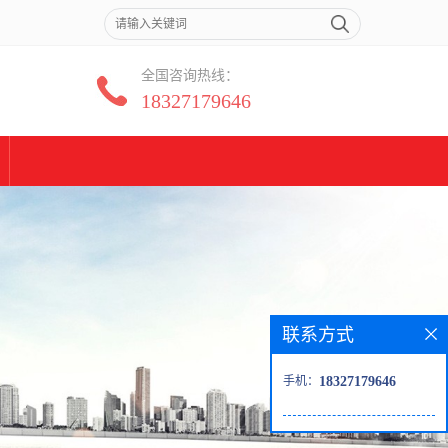
全国咨询热线：
18327179646
联系方式
手机：
18327179646