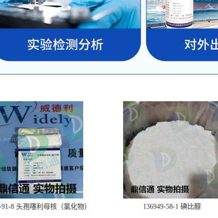
28-91-8 头孢噻利母核（氯化物）
136949-58-1 碘比醇