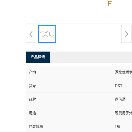
产品详请
产地
湖北优质
DXT
货号
品牌
鼎信通
用途
现货用于
包装规格
1瓶