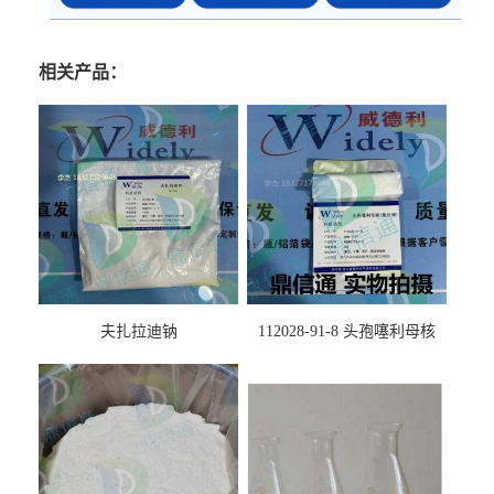
相关产品：
夫扎拉迪钠
112028-91-8 头孢噻利母核
（氯化物）