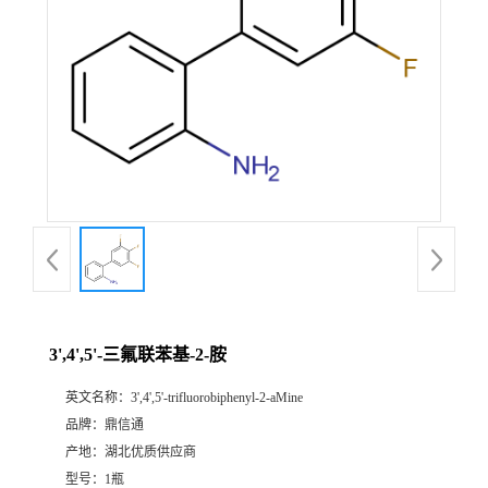
3',4',5'-三氟联苯基-2-胺
英文名称：
3',4',5'-trifluorobiphenyl-2-aMine
品牌：
鼎信通
产地：
湖北优质供应商
型号：
1瓶