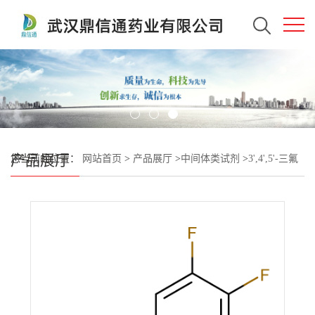
产品展厅
您当前的位置：
网站首页
>
产品展厅
>
中间体类试剂
>
3',4',5'-三氟
联苯基-2-胺