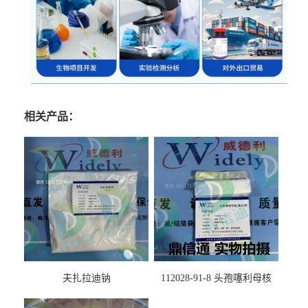
相关产品：
夫扎拉迪钠
112028-91-8 头孢噻利母核
（氯化物）