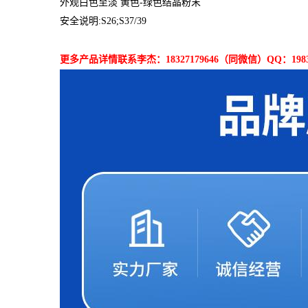
外观白色至淡 黄色-绿色结晶粉末
安全说明:S26;S37/39
更多产品详情联系李杰：18327179646（同微信）QQ：19833