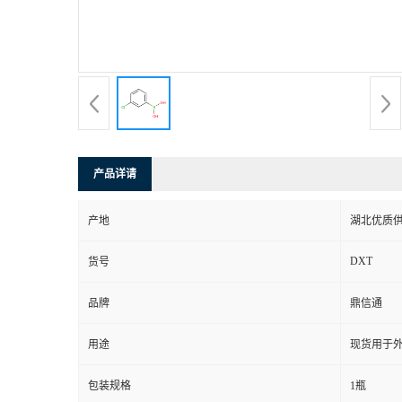
产品详请
产地
湖北优质
DXT
货号
品牌
鼎信通
用途
现货用于
包装规格
1瓶