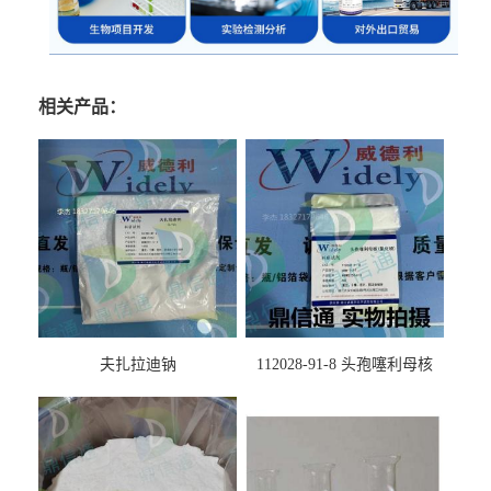
相关产品：
夫扎拉迪钠
112028-91-8 头孢噻利母核
（氯化物）