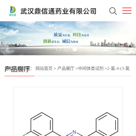
产品展厅
您当前的位置：
网站首页
>
产品展厅
>
中间体类试剂
>
2-氯-4-(3-氯
苯基L)-6-苯基-1,3,5-三嗪