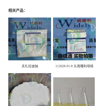
相关产品：
夫扎拉迪钠
112028-91-8 头孢噻利母核
（氯化物）