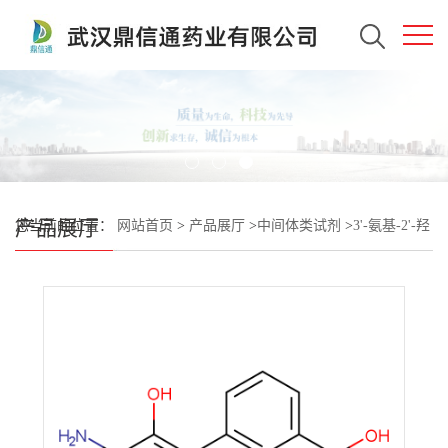
产品展厅
您当前的位置：
网站首页
>
产品展厅
>
中间体类试剂
>
3'-氨基-2'-羟
基-[1,1'-联苯]-3-甲酸盐酸盐