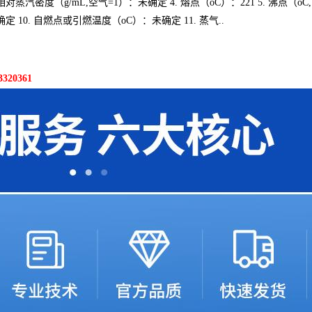
. 相对蒸汽密度（g/mL,空气=1）：未确定 4. 熔点（oC）：221 5. 沸点（oC
定 10. 自燃点或引燃温度（oC）：未确定 11. 蒸气..
20361