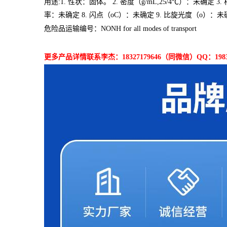
用途:1. 性状：固体。 2. 密度（g/mL,25/4℃）：未确定 3
率：未确定 8. 闪点（oC）：未确定 9. 比旋光度（o）：未确
危险品运输编号：NONH for all modes of transport
更多产品详情联系李杰：18327179646（同微信）QQ：19833