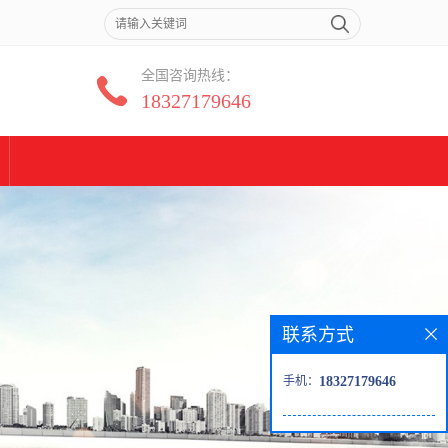
全国咨询热线：
18327179646
联系方式
手机：
18327179646