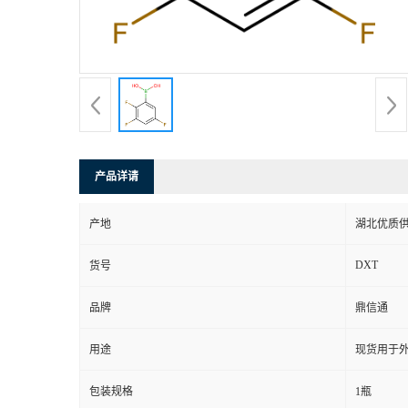
产品详请
产地
湖北优质
DXT
货号
品牌
鼎信通
用途
现货用于
包装规格
1瓶