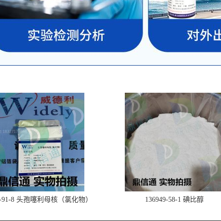
28-91-8 头孢噻利母核（氯化物）
136949-58-1 碘比醇