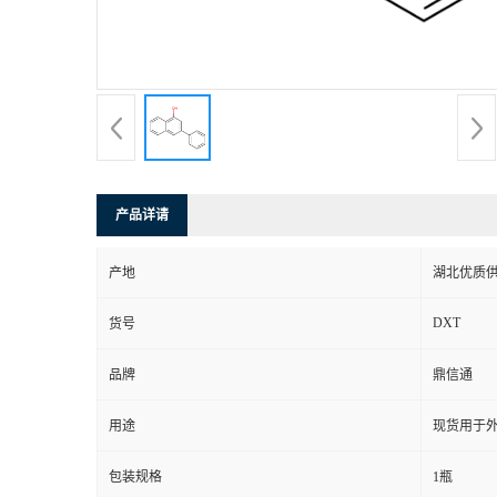
产品详请
产地
湖北优质
DXT
货号
品牌
鼎信通
用途
现货用于
包装规格
1瓶