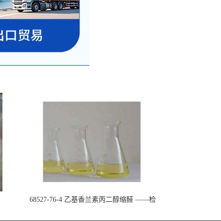
68527-76-4 乙基香兰素丙二醇缩醛 ——检
测方法 -技术资料 -质量标准 -性质 -中间