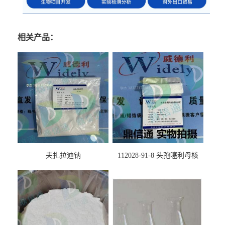
相关产品：
夫扎拉迪钠
112028-91-8 头孢噻利母核
（氯化物）