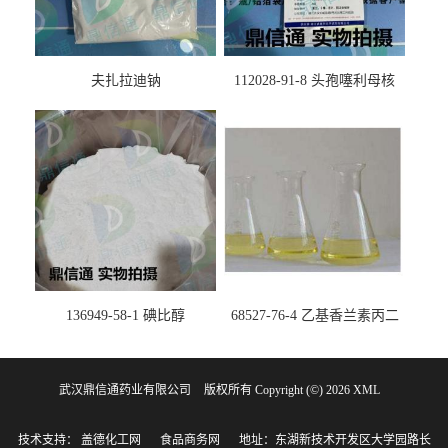
夫扎拉迪钠
112028-91-8 头孢噻利母核
（氯化物）
136949-58-1 碘比醇
68527-76-4 乙基香兰素丙二
醇缩醛 ——检测方法 -技术资
料 -质量标准 -性质 -中间体试
武汉鼎信通药业有限公司
版权所有 Copyright (©) 2026
剂 -香精香料 -鼎信通李杰
XML
技术支持：
盖德化工网
食品商务网
地址：东湖新技术开发区大学园路长