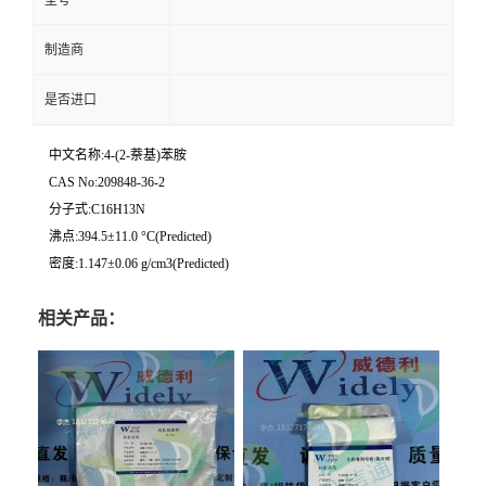
型号
制造商
是否进口
中文名称:4-(2-萘基)苯胺
CAS No:209848-36-2
分子式:C16H13N
沸点:394.5±11.0 °C(Predicted)
密度:1.147±0.06 g/cm3(Predicted)
相关产品：