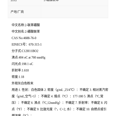
别名
2-硼酸联苯
产地/厂商
中文名称:2-联苯硼酸
中文别名:2-硼酸联苯
CAS No:4688-76-0
EINECS号：670-315-1
分子式:C12H11BO2
沸点:404 oC at 760 mmHg
闪光点:198.1 oC
折射率:1.610
密度:1.18
外观灰白色粉末
用途:1. 性状：白色固体 2. 密度（g/mL ,25/4℃）：不确定 3. 相对蒸汽密
度（g/mL,空气=1）：不确定 4. 熔点（ºC）：177-180 5. 沸点（ºC,常
压）：不确定 6. 沸点（ºC,12mmHg）：不确定 7. 折射率：不确定 8. 闪
点（ºF）：不确定 9. 比旋光度（º，C=2, 水）：不确定 10. 自燃点或引
燃温度（ºC）：..