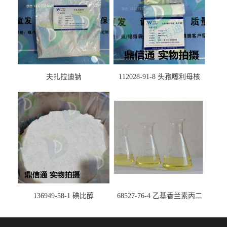
夫扎拉迪钠
112028-91-8 头孢噻利母核
（氯化物）
136949-58-1 碘比醇
68527-76-4 乙基香兰素丙二
醇缩醛 ——检测方法 -技术资
料 -质量标准 -性质 -中间体试