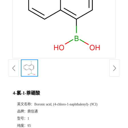
4-氯-1-萘硼酸
英文名称：
Boronic acid, (4-chloro-1-naphthalenyl)- (9CI)
品牌：
鼎信通
型号：
1
纯度：
95