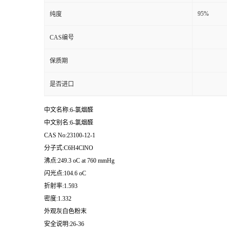
95%
纯度
CAS编号
保质期
是否进口
中文名称:6-氯烟醛
中文别名:6-氯烟醛
CAS No:23100-12-1
分子式:C6H4ClNO
沸点:249.3 oC at 760 mmHg
闪光点:104.6 oC
折射率:1.593
密度:1.332
外观灰白色粉末
安全说明:26-36