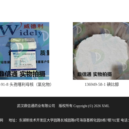
28-91-8 头孢噻利母核（氯化物）
136949-58-1 碘比醇
武汉鼎信通药业有限公司
版权所有 Copyright (©) 2026
XML
网
地址：东湖新技术开发区大学园路长城园路8号海容基孵化园B栋7楼702室
电话：1