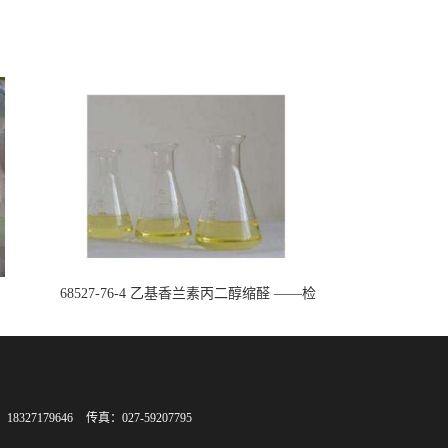
68527-76-4 乙基香兰素丙二醇缩醛 ——检
测方法 -技术资料 -质量标准 -性质 -中间
体试剂 -香精香料 -鼎信通李杰
8327179646
传真：027-59207795