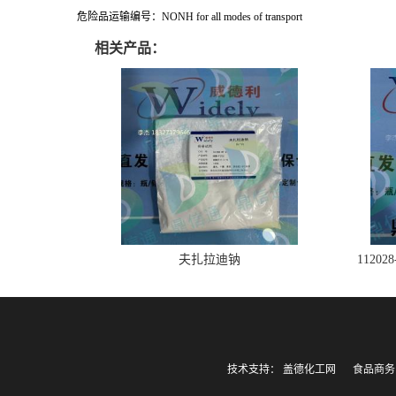
危险品运输编号：NONH for all modes of transport
相关产品：
夫扎拉迪钠
1120
技术支持：
盖德化工网
食品商务