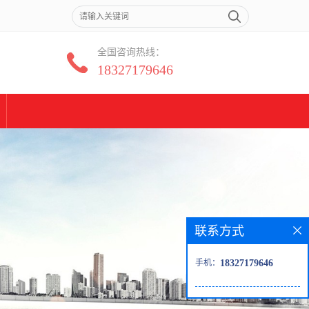
全国咨询热线：
18327179646
联系方式
手机：
18327179646