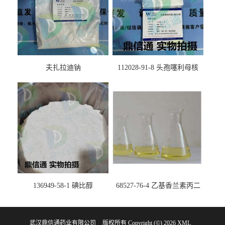
夫扎拉迪钠
112028-91-8 头孢噻利母核
（氯化物）
136949-58-1 碘比醇
68527-76-4 乙基香兰素丙二
醇缩醛 ——检测方法 -技术资
料 -质量标准 -性质 -中间体试
武汉鼎信通药业有限公司
版权所有 Copyright (©) 2026
剂 -香精香料 -鼎信通李杰
XML