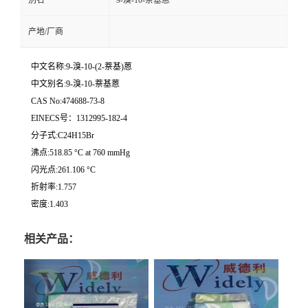
别名
9-溴-10-萘基蒽
产地/厂商
中文名称:9-溴-10-(2-萘基)蒽
中文别名:9-溴-10-萘基蒽
CAS No:474688-73-8
EINECS号：1312995-182-4
分子式:C24H15Br
沸点:518.85 °C at 760 mmHg
闪光点:261.106 °C
折射率:1.757
密度:1.403
相关产品：