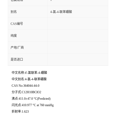
包装规格
别名
4-氯-4-联苯硼酸
CAS编号
纯度
产地/厂商
是否进口
中文名称:4'-氯联苯-4-硼酸
中文别名:4-氯-4-联苯硼酸
CAS No:364044-44-0
分子式:C12H10BClO2
沸点:411.0±47.0 °C(Predicted)
闪光点:410.977 °C at 760 mmHg
折射率:1.623