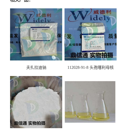
夫扎拉迪钠
112028-91-8 头孢噻利母核
（氯化物）