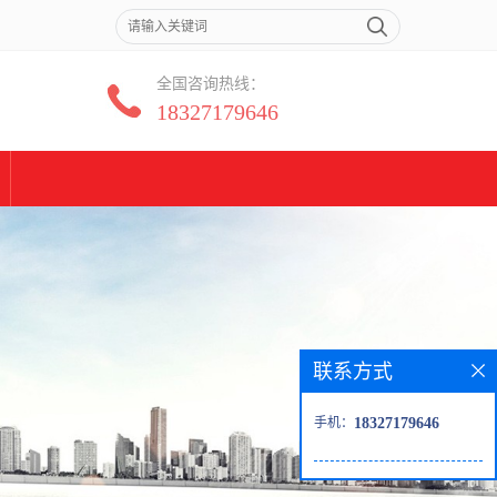
全国咨询热线：
18327179646
联系方式
手机：
18327179646