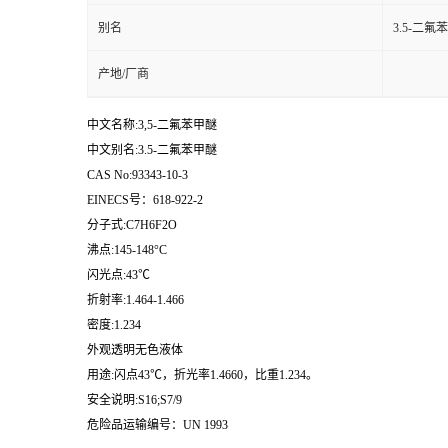
别名
3.5-二氟
产地/厂商
中文名称:3,5-二氟苯甲醚
中文别名:3.5-二氟苯甲醚
CAS No:93343-10-3
EINECS号：618-922-2
分子式:C7H6F2O
沸点:145-148°C
闪光点:43℃
折射率:1.464-1.466
密度:1.234
外观透明无色液体
用途:闪点43℃，折光率1.4660，比重1.234。
安全说明:S16;S7/9
危险品运输编号：UN 1993