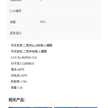
包装规格
CAS编号
95%
纯度
是否进口
中文名称:二苯并[b,d]呋喃-2-硼酸
中文别名:二苯并呋喃-2-硼酸
CAS No:402936-15-6
分子式:C12H9BO3
沸点:439℃
闪光点:219℃
折射率:1.701
密度:1.34
相关产品：