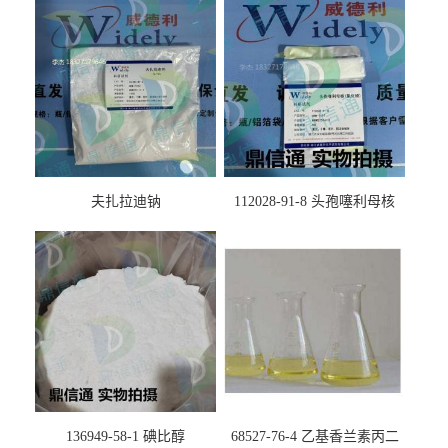
夫扎拉迪钠
112028-91-8 头孢噻利母核
（氯化物）
136949-58-1 碘比醇
68527-76-4 乙基香兰素丙二