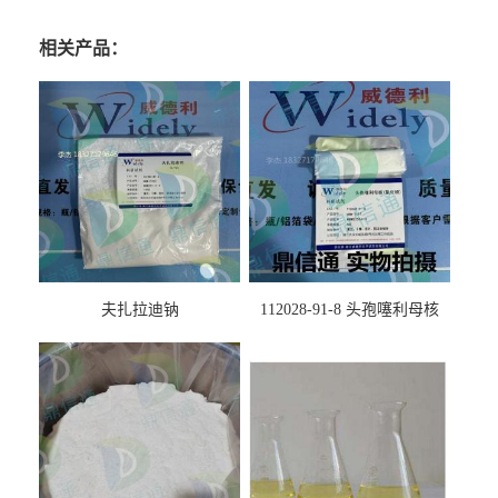
相关产品：
夫扎拉迪钠
112028-91-8 头孢噻利母核
（氯化物）