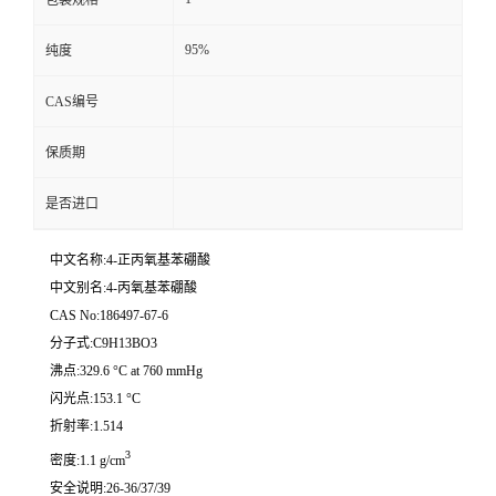
包装规格
95%
纯度
CAS编号
保质期
是否进口
中文名称:4-正丙氧基苯硼酸
中文别名:4-丙氧基苯硼酸
CAS No:186497-67-6
分子式:C9H13BO3
沸点:329.6 °C at 760 mmHg
闪光点:153.1 °C
折射率:1.514
3
密度:1.1 g/cm
安全说明:26-36/37/39