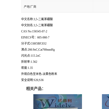
产地/厂商
中文名称:3,5-二氟苯硼酸
中文别名:3,5-二氧苯硼酸
CAS No:156545-07-2
EINECS号：605-060-7
分子式:C6H5BF2O2
沸点:266.9oC;Cat760mmHg
闪光点:115.2oC
折射率:1.562
密度:1.35
外观白色至米色-淡黄色粉末
安全说明:S26;S36
相关产品：