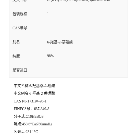
英文名称
1
包装规格
CAS编号
别名
6-羟基-2-萘硼酸
98%
纯度
是否进口
中文名称:6-羟基萘-2-硼酸
中文别名:6-羟基-2-萘硼酸
CAS No:173194-95-1
EINECS号：687-349-8
分子式:C10H9BO3
沸点:458.6°Cat760mmHg
闪光点:231.1°C