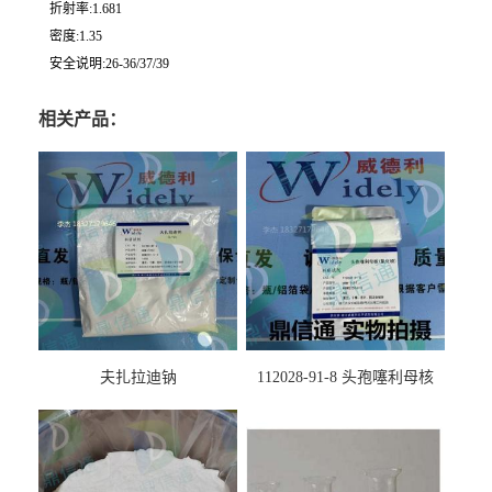
折射率:1.681
密度:1.35
安全说明:26-36/37/39
相关产品：
夫扎拉迪钠
112028-91-8 头孢噻利母核
（氯化物）