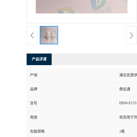
产品详请
产地
湖北优质
品牌
鼎信通
HBW-E153
货号
用途
现货用于
包装规格
1瓶