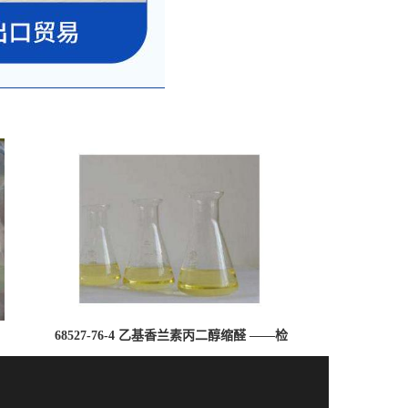
68527-76-4 乙基香兰素丙二醇缩醛 ——检
测方法 -技术资料 -质量标准 -性质 -中间
体试剂 -香精香料 -鼎信通李杰