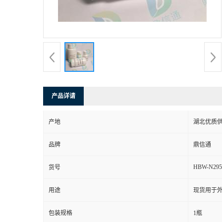
产品详请
产地
湖北优质
品牌
鼎信通
HBW-N295
货号
用途
现货用于
包装规格
1瓶