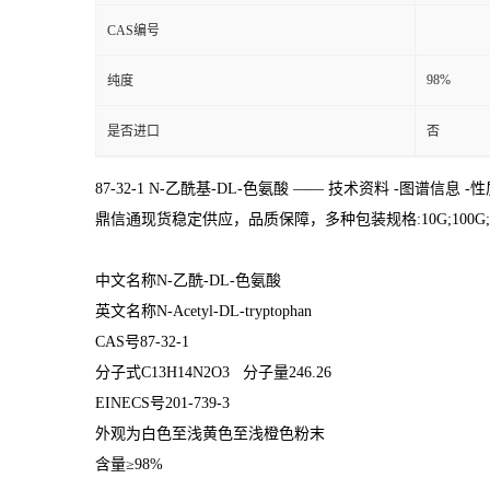
CAS编号
98%
纯度
是否进口
否
87-32-1
N-乙酰基-DL-色氨酸
—— 技术资料 -图谱信息 -性
鼎信通现货稳定供应，品质保障，多种包装规格:10G;100G;1KG;5KG
中文名称N-乙酰-DL-色氨酸
英文名称N-Acetyl-DL-tryptophan
CAS号87-32-1
分子式C13H14N2O3 分子量246.26
EINECS号201-739-3
外观为
白色至浅黄色至浅橙色粉末
含量≥98%