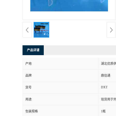
产品详请
产地
湖北优质
品牌
鼎信通
DXT
货号
用途
现货用于
包装规格
1瓶