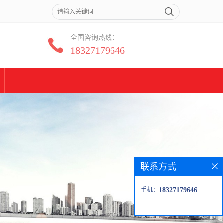
全国咨询热线：
18327179646
联系方式
手机：
18327179646