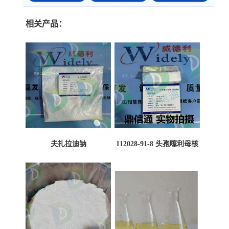
相关产品：
夫扎拉迪钠
112028-91-8 头孢噻利母核
（氯化物）