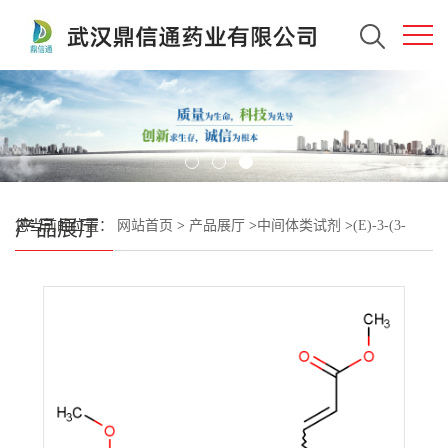
产品展厅
您当前的位置：
网站首页
>
产品展厅
>
中间体类试剂
>
(E)-3-(3-
氟-2-(3-(2-甲氧基-5-(三氟甲基)苯基)脲基)苯基)丙烯酸甲酯