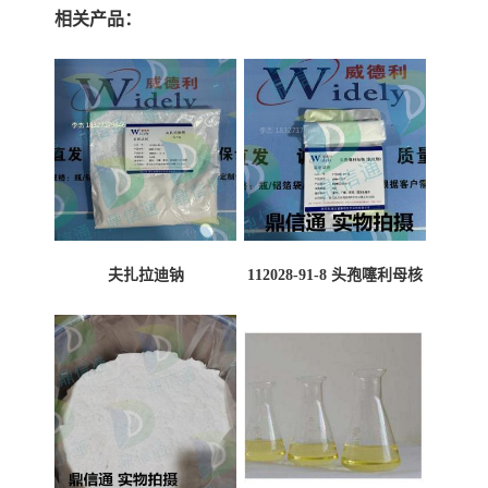
相关产品：
夫扎拉迪钠
112028-91-8 头孢噻利母核
（氯化物）