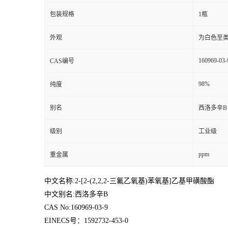
包装规格
1瓶
外观
为白色至
160969-03-
CAS编号
98%
纯度
别名
西洛多辛B
级别
工业级
ppm
重金属
中文名称:2-[2-(2,2,2-三氟乙氧基)苯氧基]乙基甲磺酸酯
中文别名:西洛多辛B
CAS No:160969-03-9
EINECS号：1592732-453-0