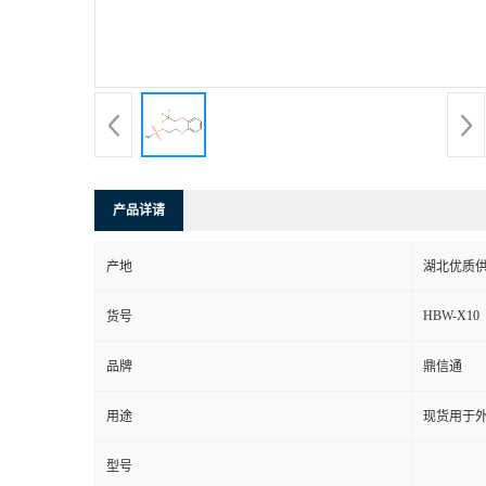
产品详请
产地
湖北优质
HBW-X10
货号
品牌
鼎信通
用途
现货用于
型号