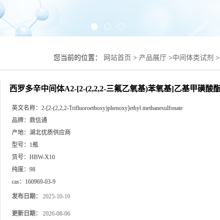
您当前的位置：
网站首页
>
产品展厅
>
中间体类试剂
>
酸酯
西罗多辛中间体A2-[2-(2,2,2-三氟乙氧基)苯氧基]乙基甲磺酸
英文名称：
2-[2-(2,2,2-Trifluoroethoxy)phenoxy]ethyl methanesulfonate
品牌：
鼎信通
产地：
湖北优质供应商
型号：
1瓶
货号：
HBW-X10
纯度：
98
cas：
160969-03-9
发布日期：
2025-10-10
更新日期：
2026-08-06