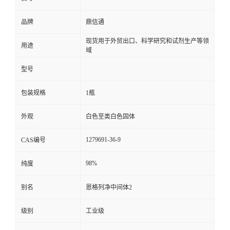
品牌
鼎信通
现货用于外贸出口、科学研究和试剂生产等领
用途
域
型号
包装规格
1瓶
外观
白色至类白色固体
1279691-36-9
CAS编号
98%
纯度
别名
恩格列净中间体2
级别
工业级