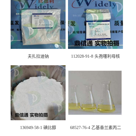
夫扎拉迪钠
112028-91-8 头孢噻利母核
（氯化物）
136949-58-1 碘比醇
68527-76-4 乙基香兰素丙二
醇缩醛 ——检测方法 -技术资