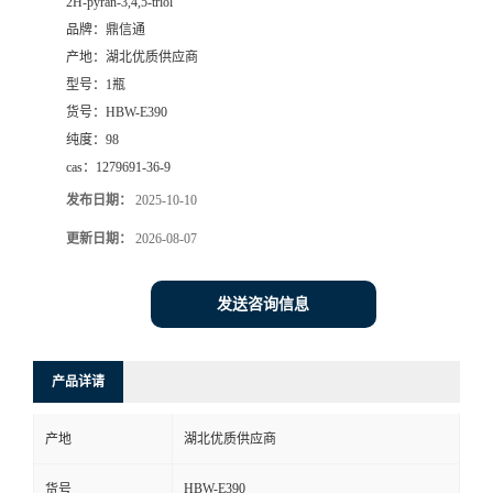
2H-pyran-3,4,5-triol
品牌：
鼎信通
产地：
湖北优质供应商
型号：
1瓶
货号：
HBW-E390
纯度：
98
cas：
1279691-36-9
发布日期：
2025-10-10
更新日期：
2026-08-07
发送咨询信息
产品详请
产地
湖北优质供应商
HBW-E390
货号