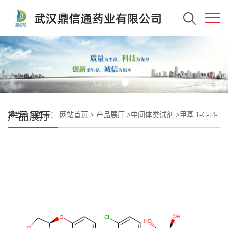
产品展厅
您当前的位置：
网站首页
>
产品展厅
>
中间体类试剂
>
甲基 1-C-[4-
氯-3-[[4-[[(3S)-四氢-3-呋喃基]氧基]苯基]甲基]苯基]-ALPHA-D-吡喃
葡萄糖苷