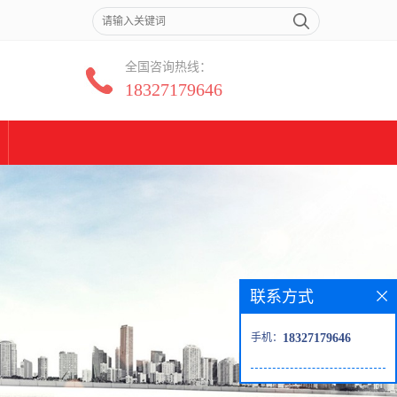
全国咨询热线：
18327179646
联系方式
手机：
18327179646