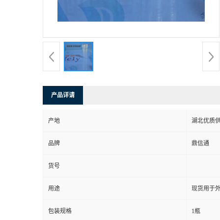
产品详请
产地
湖北优质
品牌
鼎信通
货号
用途
现货用于
包装规格
1瓶