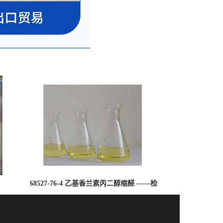
68527-76-4 乙基香兰素丙二醇缩醛 ——检
测方法 -技术资料 -质量标准 -性质 -中间
体试剂 -香精香料 -鼎信通李杰