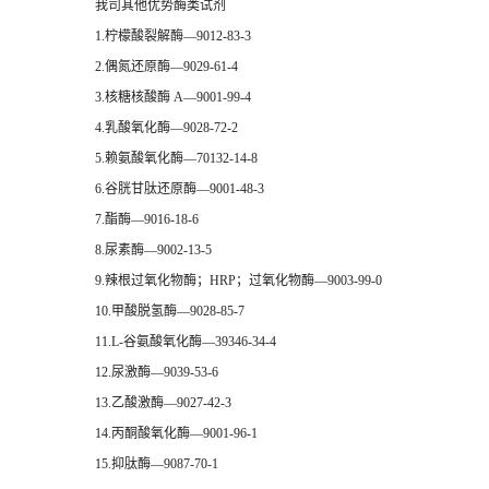
我司其他优势酶类试剂
1.柠檬酸裂解酶—9012-83-3
2.偶氮还原酶—9029-61-4
3.核糖核酸酶 A—9001-99-4
4.乳酸氧化酶—9028-72-2
5.赖氨酸氧化酶—70132-14-8
6.谷胱甘肽还原酶—9001-48-3
7.酯酶—9016-18-6
8.尿素酶—9002-13-5
9.辣根过氧化物酶；HRP；过氧化物酶—9003-99-0
10.甲酸脱氢酶—9028-85-7
11.L-谷氨酸氧化酶—39346-34-4
12.尿激酶—9039-53-6
13.乙酸激酶—9027-42-3
14.丙酮酸氧化酶—9001-96-1
15.抑肽酶—9087-70-1