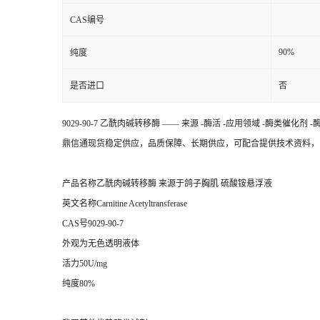
CAS编号
90%
纯度
是否进口
否
9029-90-7 乙酰肉碱转移酶 —— 来源 -酶活 -应用领域 -酶类催化剂
鼎信通现货稳定供应，品质保障、长期供应，可配合提供技术资料，多种包装规格:5m
产品名称乙酰肉碱转移酶 来源于鸽子胸肌 硫酸铵悬浮液
英文名称Carnitine Acetyltransferase
CAS号9029-90-7
外观为无色透明液体
活力50U/mg
纯度80%