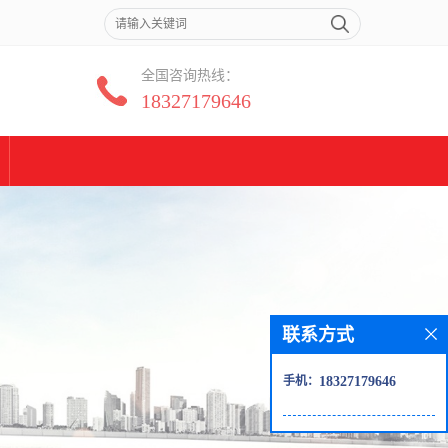
全国咨询热线：
18327179646
联系方式
手机：
18327179646