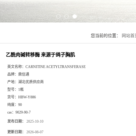
您当前的位置：
网站首
乙酰肉碱转移酶 来源于鸽子胸肌
英文名称：
CARNITINE ACETYLTRANSFERASE
品牌：
鼎信通
产地：
湖北优质供应商
型号：
1瓶
货号：
HBW-Y886
纯度：
90
cas：
9029-90-7
发布日期：
2025-10-10
更新日期：
2026-08-07