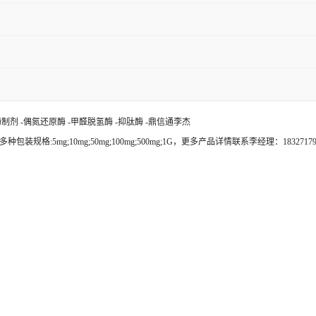
 -酶制剂 -偶氮还原酶 -甲醛脱氢酶 -抑肽酶 -鼎信通李杰
g;10mg;50mg;100mg;500mg;1G，更多产品详情联系李经理：18327179646