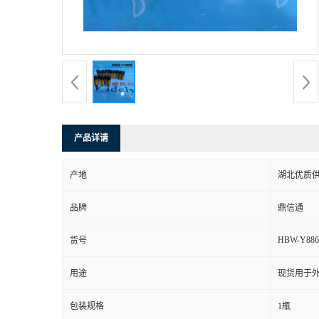
产品详请
产地
湖北优质
品牌
鼎信通
HBW-Y886
货号
用途
现货用于
包装规格
1瓶