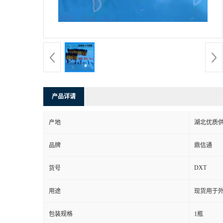
产品详请
产地
湖北优质
品牌
鼎信通
DXT
货号
用途
现货用于
包装规格
1瓶