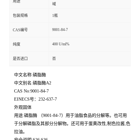
用途
域
包装规格
1瓶
9001-84-7
CAS编号
400 U/ml%
纯度
是否进口
否
中文名称:磷脂酶
中文别名:磷脂酶A2
CAS No:9001-84-7
EINECS号：232-637-7
外观固体
用途:磷脂酶 （9001-84-7）用于油脂食品的分解等。也可用
于分解磷脂及其部分分解物。还可用于蛋黄改性,制色拉酱,色
拉油。
安全说明:S26;S36