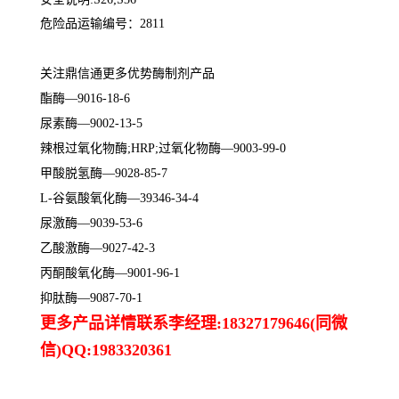
危险品运输编号：2811
关注鼎信通更多优势酶制剂产品
酯酶—9016-18-6
尿素酶—9002-13-5
辣根过氧化物酶;HRP;过氧化物酶—9003-99-0
甲酸脱氢酶—9028-85-7
L-谷氨酸氧化酶—39346-34-4
尿激酶—9039-53-6
乙酸激酶—9027-42-3
丙酮酸氧化酶—9001-96-1
抑肽酶—9087-70-1
更多产品详情联系李经理:18327179646(同微
信)QQ:1983320361