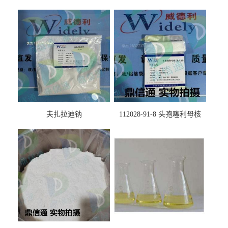
夫扎拉迪钠
112028-91-8 头孢噻利母核
（氯化物）