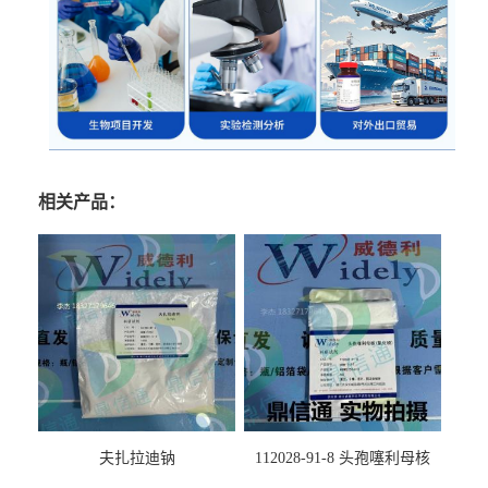
相关产品：
夫扎拉迪钠
112028-91-8 头孢噻利母核
（氯化物）