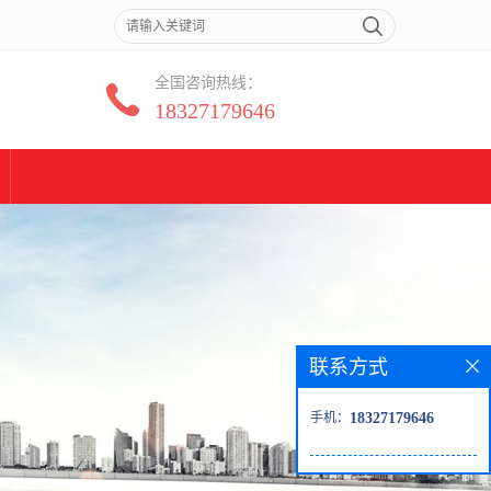
全国咨询热线：
18327179646
联系方式
手机：
18327179646