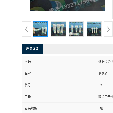
产品详请
产地
湖北优质
品牌
鼎信通
DXT
货号
用途
现货用于
包装规格
1瓶