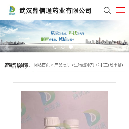
产品展厅
您当前的位置：
网站首页
>
产品展厅
>
生物缓冲剂
>
2-[[三(羟甲基)
甲基]氨基]乙磺酸