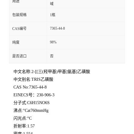
用途
域
包装规格
1瓶
7365-44-8
CAS编号
98%
纯度
是否进口
否
中文名称:2-[[三(羟甲基)甲基]氨基]乙磺酸
中文别名:TRIS乙磺酸
CAS No:7365-44-8
EINECS号：230-906-3
分子式:C6H15NO6S
沸点:°Cat760mmHg
闪光点:°C
折射率:1.57
密度:1.554